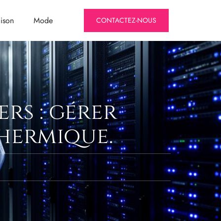
ison
Mode
CONTACTEZ-NOUS
ers : gérer
thermique.