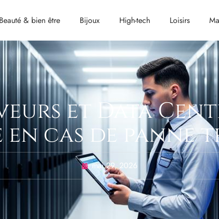
Beauté & bien être
Bijoux
High-tech
Loisirs
Ma
veurs et Data Cent
 en cas de panne 
mai 29, 2026